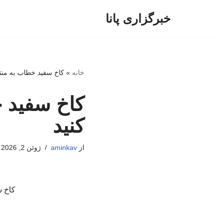
خبرگزاری پانا
پرش
به
محتوا
خانه
»
کاخ سفید خطاب به منتقد
کاخ سفید خ
کنید
از
aminkav
ژوئن 2, 2026
کاخ س