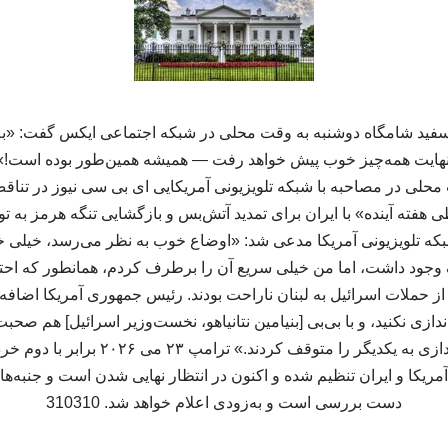
 سفید شامگاه دوشنبه به وقت محلی در شبکه اجتماعی ایکس گفت: «به 
در نهایت همه‌چیز خوب پیش خواهد رفت — همیشه همین‌طور بوده است!» 
حلی در مصاحبه با شبکه تلویزیونی آمریکایی ای بی سی نیوز در تناق
فته آینده» با ایران برای تمدید آتش‌بس و بازگشایی تنگه هرمز به تو
شبکه تلویزیونی آمریکا مدعی شد: «اوضاع خوب به نظر می‌رسد، خیلی
د داشت، اما من خیلی سریع آن را برطرف کردم، همانطور که احتمالاً
از حملات اسرائیل به لبنان ناراحت بودند. رئیس جمهوری آمریکا اضافه ک
ازی نکنید، و با بی‌بی [بنیامین نتانیاهو، نخست‌وزیر اسرائیل] هم صحبت
آمریکا و ایران تنظیم شده و اکنون در انتظار نهایی شدن است و جنبه‌ها 
دست بررسی است و به‌زودی اعلام خواهد شد. 310310