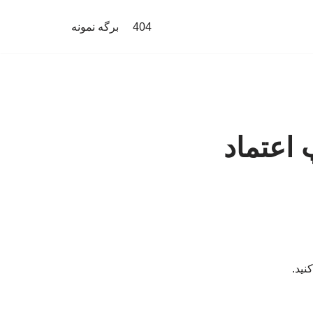
404
برگه نمونه
 اعتماد
نید.