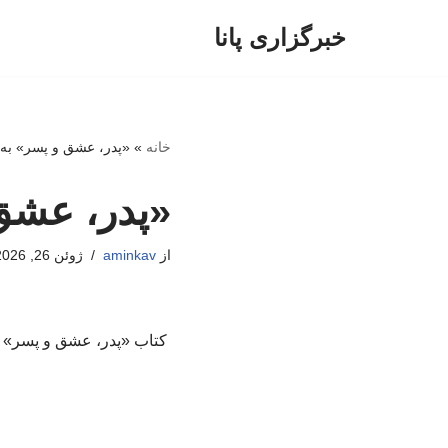
خبرگزاری پانا
پرش
به
محتوا
خانه
»
«پدر، عشق و پسر» به
«پدر، عشق
از
aminkav
ژوئن 26, 2026