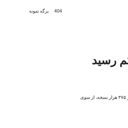
404
برگه نمونه
م رسید
کتاب «پدر، عشق و پسر» نوشته سیدمهدی شجاعی با رسیدن به چاپ شصت‌ویکم و مجموع تیراژ ۳۷۵ هزار نسخه، از سوی