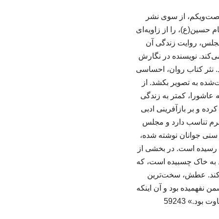
صت‌ویکم، از سوی نشر
م حسین(ع)، را از زاویه‌ای
ازگو می‌کند. راوی کتاب «عقاب»، اسب حضرت علی‌اکبر(ع)، است که در قالب ۱۰ مجلس، روایت زندگی آن
ی‌کند. نویسنده در نگارش
ند. نثر کتاب روان، احساسی
ت‌شده به تصویر بکشد. از
 عاشورا، کمتر به زندگی
ده و بر بازآفرینی ادبی
ه که با دهه نخست محرم تناسب دارد و مجلس
 سنی جوانان نوشته شده،
هزار نسخه به چاپ شصت‌ویکم رسیده است. در بخشی از
د به خاک چسبیده است، که
ی‌کند. عطش، سخت‌ترین
من نفهمیده بود و آن اینکه
بود.» 59243