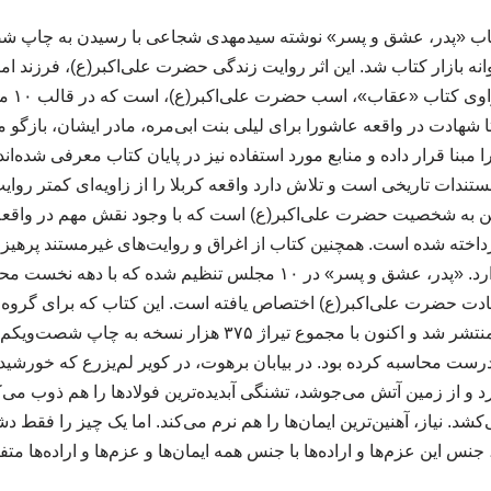
کتاب «پدر، عشق و پسر» نوشته سیدمهدی شجاعی با رسیدن به چاپ ش
نه بازار کتاب شد. این اثر روایت زندگی حضرت علی‌اکبر(ع)، فرزند اما
متفاوت ب
ا شهادت در واقعه عاشورا برای لیلی بنت ابی‌مره، مادر ایشان، بازگو م
را مبنا قرار داده و منابع مورد استفاده نیز در پایان کتاب معرفی شده‌ا
تندات تاریخی است و تلاش دارد واقعه کربلا را از زاویه‌ای کمتر روای
ختن به شخصیت حضرت علی‌اکبر(ع) است که با وجود نقش مهم در واقعه
داخته شده است. همچنین کتاب از اغراق و روایت‌های غیرمستند پرهیز کر
رویدادهای تاریخی تکیه دارد. «پدر، عشق و پسر» در ۱۰ مجلس تنظیم شد
ادت حضرت علی‌اکبر(ع) اختصاص یافته است. این کتاب که برای گروه
نخستین‌بار در سال ۱۳۷۳ منتشر شد و اکنون با مجموع تیراژ ۳۷۵ 
ست محاسبه کرده بود. در بیابان برهوت، در کویر لم‌یزرع که خورشی
د و از زمین آتش می‌جوشد، تشنگی آبدیده‌ترین فولادها را هم ذوب م
کشد. نیاز، آهنین‌ترین ایمان‌ها را هم نرم می‌کند. اما یک چیز را فقط دش
نس این عزم‌ها و اراده‌ها با جنس همه ایمان‌ها و عزم‌ها و اراده‌ها متفاوت 