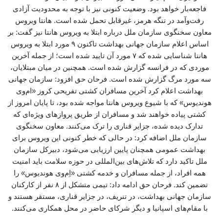
فاجعه‌بار خواهد بود. وضعیت کنونی نیز با توجه به محدودیت آزادی
رفت‌وآمد در تنگه هرمز، غیرقابل تحمل شده است. هانتا ویروس
معاون سخنگوی سازمان ملل درباره ابتلا به ویروس هانتا نیز گفت: بر
اساس اعلام سازمان جهانی بهداشت تاکنون ۹ مورد ابتلا به ویروس
هانتا شناسایی شده که ۷ مورد آن تایید شده است؛ از جمله آخرین
موردی که در فرانسه گزارش شده است. همچنین در میان مبتلایان،
سه مورد مرگ گزارش شده است. فرحان حق افزود: سازمان جهانی
بهداشت اعلام کرد آخرین مسافران کشتی تفریحی کروز «ام‌وی
هوندیوس» که با شیوع ویروس هانتا مواجه شده بود، تا پایان امروز از
کشتی پیاده خواهند شد و مسافران از طریق پروازهای ویژه‌ای که
تدارک دیده شده، جزایر قناری را ترک می‌کنند. معاون سخنگوی
سازمان ملل اضافه کرد: در حالی که خطر کنونی این ویروس برای
بهداشت عمومی همچنان پایین ارزیابی می‌شود، دبیرکل سازمان
ملل تاکید دارد که تلاش‌های بین‌المللی در حوزه سلامت باید امنیت
همه افراد، از جمله مسافران و خدمه کشتی «اِم‌وی هوندیوس» را
تضمین کند. فرحان حق ادامه داد: تیمی متشکل از ۸ نفر از کارکنان
سازمان جهانی بهداشت، در تنریف، در جزایر قناری، مستقر هستند و
با مقام‌های اسپانیا و دیگر شرکای حاضر در محل همکاری می‌کنند.