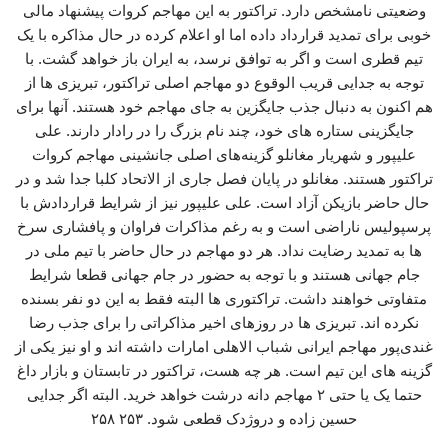
وضعیتی نامشخص دارد. تراکتور به این مهاجم کروات پیشنهاد مالی
خوبی برای تمدید قرارداد داده اما او اعلام کرده در حال مذاکره با یک
تیم قطری است و اگر به توافق نرسد، به ایران باز خواهد گشت. با
توجه به جدایی قریب الوقوع دو مهاجم اصلی تراکتور، تبریزی ها از
هم اکنون به دنبال جذب جایگزین به جای مهاجم خود هستند. آنها برای
جایگزینی ستاره های خود، چند نام بزرگ را در رادار دارند. علی
علیپور و شهریار مغانلو گزینه‌های اصلی جانشینی مهاجم کروات
تراکتور هستند. مغانلو در پایان فصل جاری از الاتحاد کلبا جدا شد و در
حال حاضر بازیکن آزاد است. علی علیپور نیز از شرایط قراردادش با
پرسپولیس ناراضی است و به رغم مذاکرات فراوان و پافشاری سرخ
ها به تمدید رضایت نداد. هر دو مهاجم در حال حاضر با تیم ملی در
جام جهانی هستند و با توجه به حضور در جام جهانی قطعا شرایط
متفاوتی خواهند داشت. تراکتوری ها البته فقط به این دو نفر بسنده
نکرده اند. تبریزی ها در روزهای اخیر مذاکراتی را برای جذب رضا
غندی‌پور مهاجم ایرانی شباب الاهلی امارات داشته اند و او نیز یکی از
گزینه های این تیم است. هر چه هست، تراکتور در تابستان و بازار داغ
حتما یک یا حتی ۲ مهاجم دانه درشت خواهد خرید. البته اگر جدایی
حسین زاده و دروژدک قطعی شود. ۲۵۳ ۲۵۸