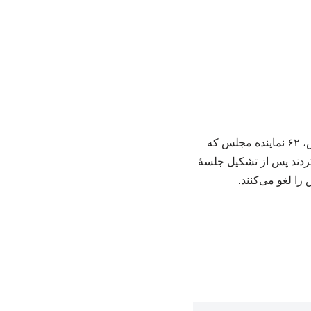
به گزارش خبرگزای خبرآنلاین، ۶۲ نماینده از تجمع مقابل مجلس انصراف دادند. به روایت فارس، ۶۲ نماینده مجلس که
 کردند پس از تشکیل جلسۀ
ا لغو می‌کنند.