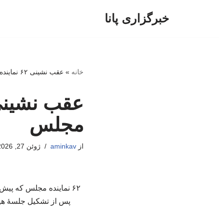
خبرگزاری پانا
پرش
به
محتوا
خانه
»
عقب نشینی ۶۲ نماینده خواهان تحصن مقابل مجلس
مجلس
از
aminkav
ژوئن 27, 2026
۶۲ نماینده مجلس که پیش‌
پس از تشکیل جلسۀ هیئ