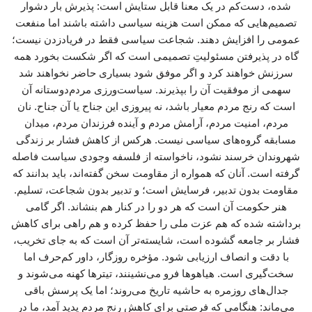
شده، دست‌کم در یک معنا قابل ستایش است: پذیرش بار دشوار
تصمیم‌هایی که ممکن است هزینه سیاسی داشته باشند اما منفعت
عمومی را افزایش دهند. شجاعت سیاسی فقط در فریادزدن نیست؛
گاه در پذیرفتن مسئولیتِ تصمیمی است که اگر شکست بخورد همه
سرزنش خواهند کرد و اگر موفق شود بسیاری حاضر نخواهند شد
سهمی از موفقیت آن را بپذیرند. سیاست‌ورزی مردم‌دوستانه آن
است که رنج مردم معیار باشد، نه پیروزی این جناح یا آن جناح. نان
مردم، امنیت مردم، آرامش مردم و آینده فرزندان مردم، میدان
مسابقه گروه‌های سیاسی نیست. هرکس از کاهش فشار بر زندگی
شهروندان خرسند نشود، ناخواسته از فلسفه وجودی سیاست فاصله
گرفته است. آنان که همواره از مقاومت سخن گفته‌اند، باید بدانند که
مقاومت بدون تدبیر، فرسایش است؛ و تدبیر بدون شجاعت، تسلیم.
هنر حکومت آن است که هر دو را در کنار هم بنشاند. اگر گامی
برداشته شده که هم عزت ملی را حفظ کرده و هم راهی برای کاهش
فشار بر جامعه گشوده است، شایسته‌تر آن است که به جای تخریب،
با دقت و انصاف ارزیابی شود. مؤخره روزگار، داور کم‌حرف اما
سخت‌گیری است. هیاهوها فرو می‌نشینند، تیترها کهنه می‌شوند و
جدال‌های روزمره به حاشیه تاریخ می‌روند؛ اما یک پرسش باقی
می‌ماند: هنگامی که فرصتی برای کاهش رنج مردم پدید آمد، ما در