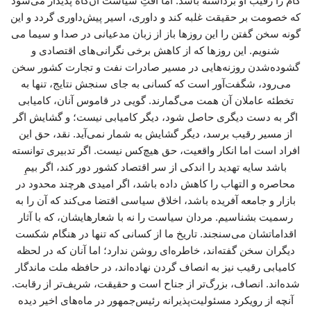
گام را رقیب او برداشته باشد. اما آفتِ سیاست آن‌گاه پدیدار می‌شود
که خصومت بر حقیقت غلبه کند و داوری، اسیر پیش‌داوری گردد و این
گونه سخن گفتن را این روزها باز از زبان مدعیانی در صدا و سیما می
شنویم. این روزها که از کاهش برخی نگرانی‌های اقتصادی و
گشوده‌شدن روزنه‌هایی در مسیر صادرات نفت و تجارت کشور سخن
می‌رود، شگفت‌آور است که کسانی به جای سنجش نتایج، تنها به
تخطئه عاملان آن همت می‌گمارند. گویی در قاموس آنان، کامیابی
اگر به دست دیگری حاصل شود، دیگر کامیابی نیست؛ و گشایش اگر
از مسیر رقیب برسد، دیگر گشایش به شمار نمی‌آید. نقد، حق این
افراد است اما انکار واقعیت، حق هیچ‌کس نیست. اگر تدبیری توانسته
باشد سایه تهدید را اندکی از سر اقتصاد کشور دور کند، اگر بیمِ
محاصره و التهاب را کاهش داده باشد، اگر امیدی هرچند محدود در
بازار و جامعه آفریده باشد، اخلاق سیاسی اقتضا می‌کند که آن را به
رسمیت بشناسیم. مردان سیاست را نه با شعارهایشان، که با آثار
اقداماتشان می‌سنجند. تاریخ ما از کسانی که تنها در هنگام شکست
دیگران سخن گفته‌اند، خاطره‌ای روشن ندارد؛ اما آنان که در لحظه
کامیابی رقیب نیز به انصاف گردن نهاده‌اند، در حافظه ملت ماندگار
شده‌اند. انصاف، بزرگ‌تر از جناح است و حقیقت، شریف‌تر از رقابت.
آنچه از رویکرد مسئولیت‌پذیرانه رئیس‌جمهور در ماه‌های اخیر دیده