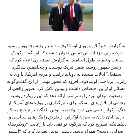
به گزارش خبرآنلاین، یوری اوشاکوف، دستیار رئیس‌جمهور روسیه
درخصوص جزئیات این تماس عنوان داشت که این گفت‌وگو یک
ساعت و نیم به طول انجامید. به گزارش ایسنا، وی اعلام کرد که
رئیس‌جمهور روسیه ضمن تبریک دویست و پنجاهمین سالگرد
"استقلال" ایالات متحده به دونالد ترامپ و مردم آمریکا، با وی به
رایزنی پرداخت. اوشاکوف افزود که محور مهمی از این گفت‌وگو به
مسائل اوکراین اختصاص داشت و پوتین تلاش کرد تصویر واقعی از
وضعیت میدان نبرد را به ترامپ ارائه دهد که این رویکرد روسیه
بخشی از تلاش‌های مسکو برای تأثیرگذاری بر روایت‌های آمریکا از
جنگ اوکراین تلقی می‌شود. ولادیمیر پوتین با تأکید بر ترجیح مسکو
برای پایان دادن به بحران اوکراین از طریق راهکارهای سیاسی و
دیپلماتیک، تصریح کرد که هرگونه توافقی باید با رعایت «رویکردهای
اصولی روسیه» همراه باشد. دستیار پوتین تصریح کرد که «استیو