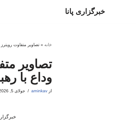
خبرگزاری پانا
پرش
به
محتوا
خانه
»
تصاویر متفاوت رویترز
تصاویر متف
وداع با ر
از
aminkav
جولای 5, 2026
خبرگزاری