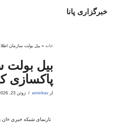
خبرگزاری پانا
پرش
به
محتوا
خانه
»
بیل بولت سازمان اطلاع
بیل بولت س
پاکسازی ک
از
aminkav
ژوئن 23, 2026
تارنمای شبکه خبری «ان ب