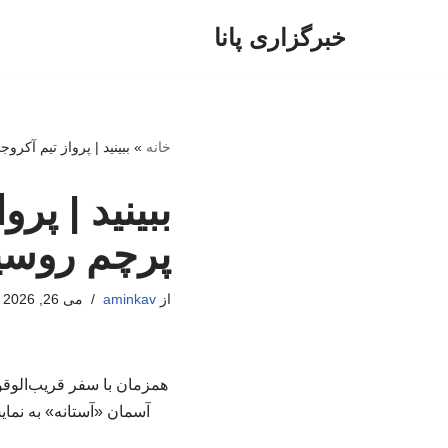
خبرگزاری پانا
پرش
به
محتوا
خانه
»
ببینید | پرواز تیم آک
ببینید | پ
پرچم روسی
از
aminkav
می 26, 2026
همزمان با سفر قریب‌الوقو