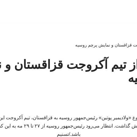
روجت قزاقستان و نمایش پرچم روسیه
رواز تیم آکروجت قزاقستان و
ه
ع «ولادیمیر پوتین» رئیس‌جمهور روسیه به قزاقستان، تیم آکروجت ای
آسمان «آستانه» به نمایش گذاشت. انتظا
باشد./تسنیم