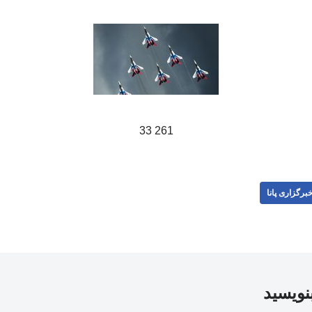
261 33
برگزاری پانا
بنویسید