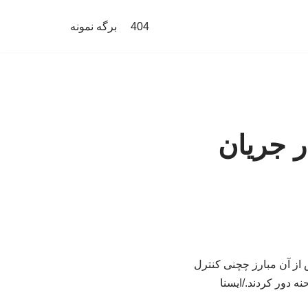
404
برگه نمونه
ر جریان
که پس از آن مبارز چچنی کنترل
ه دور کردند./ایسنا