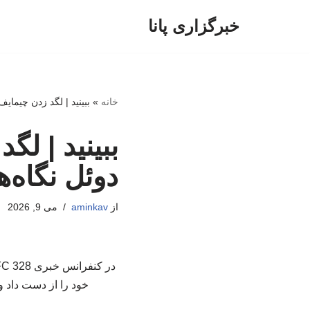
خبرگزاری پانا
پرش
به
محتوا
خانه
»
ببینید | لگد زدن چیمایف
ببینید | لگ
دوئل نگاه‌ها
از
aminkav
می 9, 2026
خود را از دست داد و