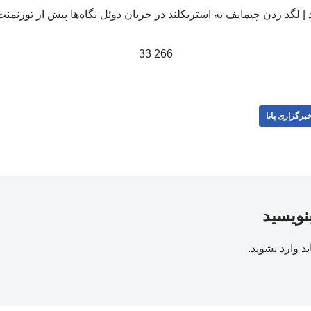
266 33
برگزاری پانا
بنویسید
ید
وارد بشوید
.