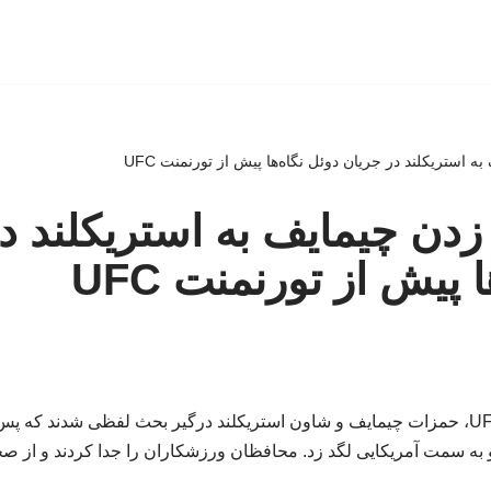
 به استریکلند در جریان دوئل نگاه‌ها پیش از تورنمنت UFC
د زدن چیمایف به استریکلند د
 پیش از تورنمنت UFC
در کنفرانس خبری UFC 328، حمزات چیمایف و شاون استریکلند درگیر بحث لفظی شدند 
 به سمت آمریکایی لگد زد. محافظان ورزشکاران را جدا کردند و از صحن