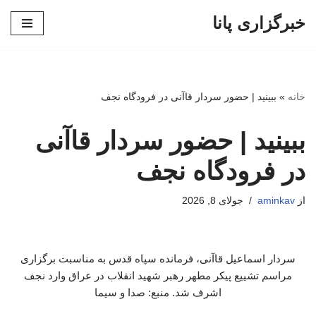
خبرگزاری پانا
پرش
به
محتوا
خانه
»
ببینید | حضور سردار قاآنی در فرودگاه نجف
ببینید | حضور سردار قاآنی
در فرودگاه نجف
از
aminkav
جولای 8, 2026
سردار اسماعیل قاآنی، فرمانده سپاه قدس به مناسبت برگزاری
مراسم تشییع پیکر مطهر رهبر شهید انقلاب در عراق وارد نجف
اشرف شد. منبع: صدا و سیما