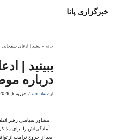
خبرگزاری پانا
پرش
به
محتوا
خانه
»
ببینید | ادعای شمخانی 
ببینید | اد
درباره موض
از
aminkav
فوریه 5, 2026
مشاور سیاسی رهبر انقلاب
آمادگی‌اش را برای مذاکرات
بعد از خروج ترامپ از توا