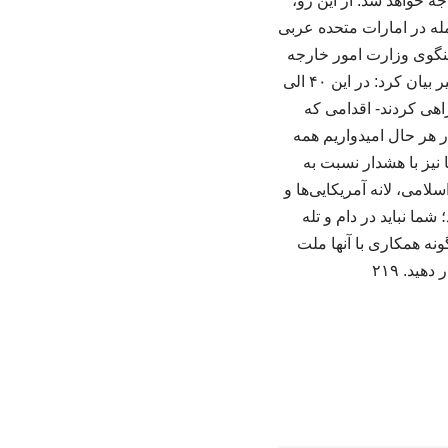
ه خواهد شد. از این رو،
ای منطقه، از جمله در امارات متحده عربی
خنگوی وزارت امور خارجه
ایران در نشست خبری ۱۴ اردیبهشت خود درباره رفتار این کشور حاشیه خلیج فارس در مدت اخیر بیان کرد: در این ۴۰ الی
راهی کردند- اقدامی که
 هر حال امیدواریم همه
 نیز با هشدار نسبت به
امی، لانه آمریکایی‌ها و
ما نباید در دام و تله‌
ونه همکاری با آنها ملت
ید. ۲۱۹