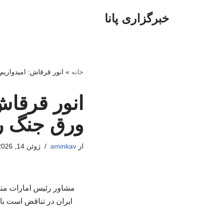
خبرگزاری پانا
پرش
به
محتوا
خانه
»
انور قرقاش: امیدواریم
انور قرقاش
ورق جنگ را
از
aminkav
ژوئن 14, 2026
مشاور رئیس امارات متح
ایران در تناقض است با