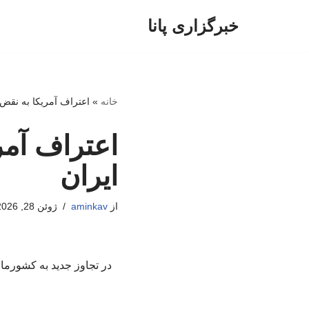
خبرگزاری پانا
پرش
به
محتوا
خانه
»
اعتراف آمریکا به نقض 
اعتراف آمر
ایران
از
aminkav
ژوئن 28, 2026
در تجاوز جدید به کشورمان